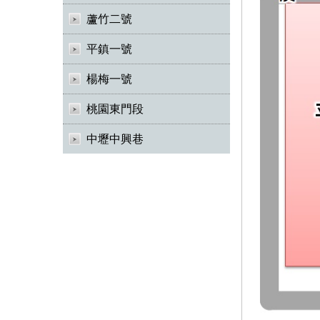
蘆竹二號
平鎮一號
楊梅一號
桃園東門段
中壢中興巷