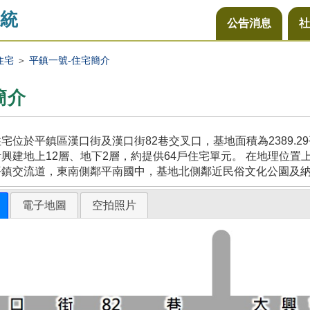
統
公告消息
社
住宅
＞
平鎮一號-住宅簡介
簡介
宅位於平鎮區漢口街及漢口街82巷交叉口，基地面積為2389.
興建地上12層、地下2層，約提供64戶住宅單元。 在地理位置
平鎮交流道，東南側鄰平南國中，基地北側鄰近民俗文化公園及
電子地圖
空拍照片