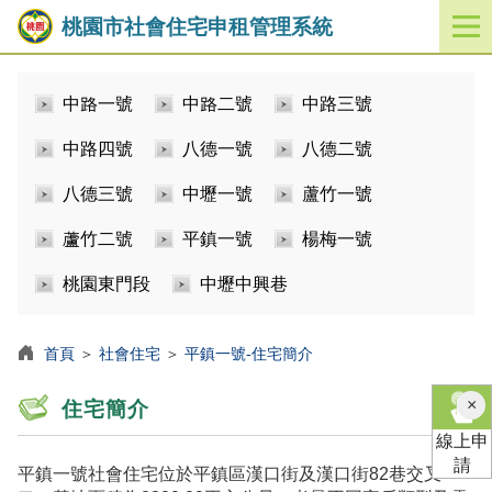
桃園市社會住宅申租管理系統
開
啟
／
中路一號
中路二號
中路三號
關
閉
中路四號
八德一號
八德二號
功
能
八德三號
中壢一號
蘆竹一號
選
單
蘆竹二號
平鎮一號
楊梅一號
桃園東門段
中壢中興巷
首頁
＞
社會住宅
＞
平鎮一號-住宅簡介
×
住宅簡介
線上申
請
平鎮一號社會住宅位於平鎮區漢口街及漢口街82巷交叉