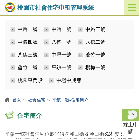
桃園市社會住宅申租管理系統
開
啟
／
中路一號
中路二號
中路三號
關
閉
中路四號
八德一號
八德二號
功
能
八德三號
中壢一號
蘆竹一號
選
單
蘆竹二號
平鎮一號
楊梅一號
桃園東門段
中壢中興巷
首頁
＞
社會住宅
＞
平鎮一號-住宅簡介
×
住宅簡介
線上申
請
平鎮一號社會住宅位於平鎮區漢口街及漢口街82巷交叉