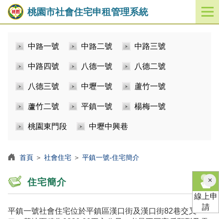
桃園市社會住宅申租管理系統
開
啟
／
中路一號
中路二號
中路三號
關
閉
中路四號
八德一號
八德二號
功
能
八德三號
中壢一號
蘆竹一號
選
單
蘆竹二號
平鎮一號
楊梅一號
桃園東門段
中壢中興巷
首頁
＞
社會住宅
＞
平鎮一號-住宅簡介
×
住宅簡介
線上申
請
平鎮一號社會住宅位於平鎮區漢口街及漢口街82巷交叉