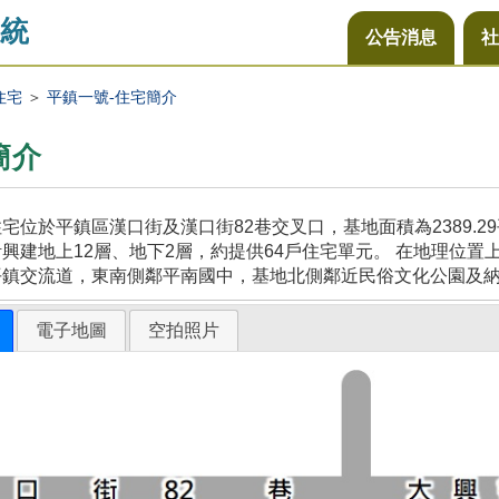
統
公告消息
社
住宅
＞
平鎮一號-住宅簡介
簡介
宅位於平鎮區漢口街及漢口街82巷交叉口，基地面積為2389.
興建地上12層、地下2層，約提供64戶住宅單元。 在地理位置
平鎮交流道，東南側鄰平南國中，基地北側鄰近民俗文化公園及
電子地圖
空拍照片