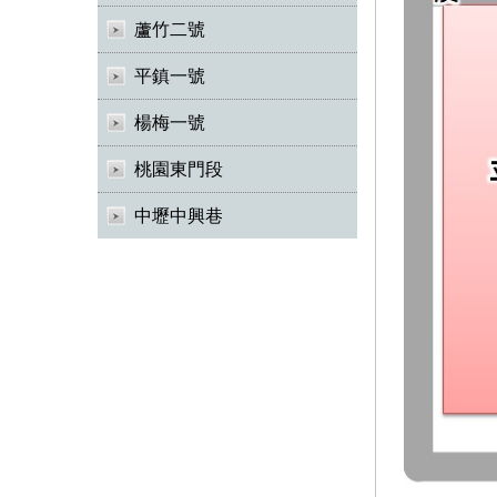
蘆竹二號
平鎮一號
楊梅一號
桃園東門段
中壢中興巷