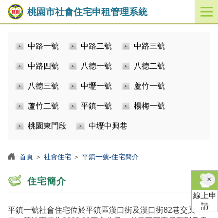
桃園市社會住宅申租管理系統
開
啟
／
中路一號
中路二號
中路三號
關
閉
中路四號
八德一號
八德二號
功
能
八德三號
中壢一號
蘆竹一號
選
單
蘆竹二號
平鎮一號
楊梅一號
桃園東門段
中壢中興巷
首頁
＞
社會住宅
＞
平鎮一號-住宅簡介
×
住宅簡介
線上申
請
平鎮一號社會住宅位於平鎮區漢口街及漢口街82巷交叉