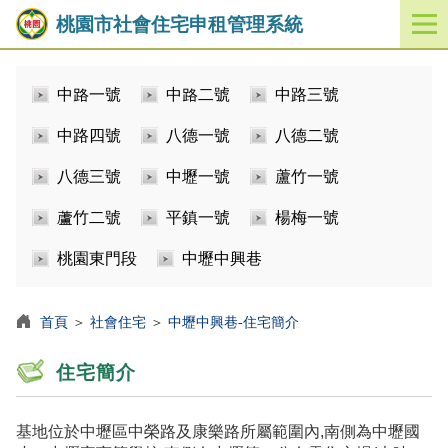
桃園市社會住宅申租管理系統
開
啟
／
中路一號
中路二號
中路三號
關
閉
中路四號
八德一號
八德二號
功
能
八德三號
中壢一號
蘆竹一號
選
單
蘆竹二號
平鎮一號
楊梅一號
桃園東門段
中壢中興巷
首頁
＞
社會住宅
＞
中壢中興巷-住宅簡介
住宅簡介
基地位於中壢區中榮路及康樂路所屬範圍內,南側為中壢國