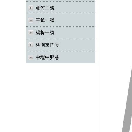
蘆竹二號
平鎮一號
楊梅一號
桃園東門段
中壢中興巷