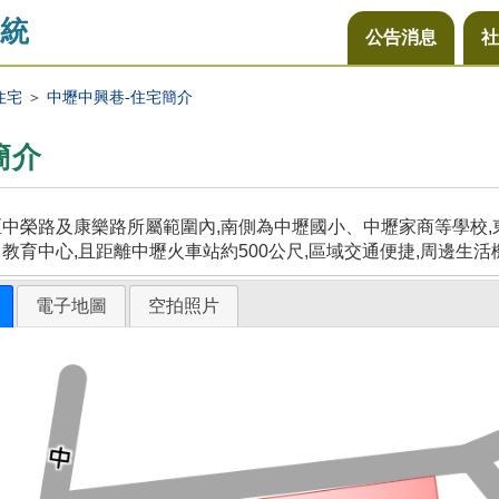
統
公告消息
社
住宅
＞
中壢中興巷-住宅簡介
簡介
中榮路及康樂路所屬範圍內,南側為中壢國小、中壢家商等學校,東
教育中心,且距離中壢火車站約500公尺,區域交通便捷,周邊生活
電子地圖
空拍照片