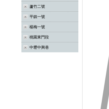
蘆竹二號
平鎮一號
楊梅一號
桃園東門段
中壢中興巷