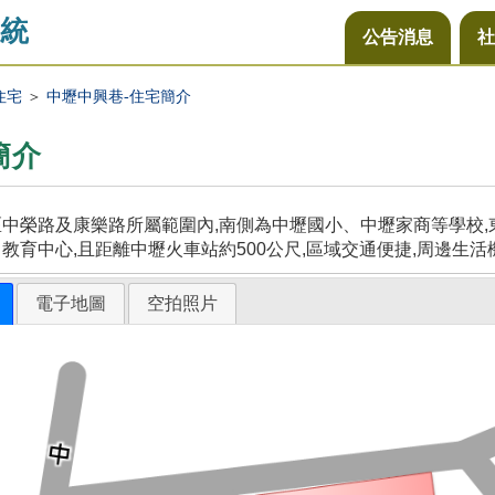
統
公告消息
社
住宅
＞
中壢中興巷-住宅簡介
簡介
中榮路及康樂路所屬範圍內,南側為中壢國小、中壢家商等學校,東
教育中心,且距離中壢火車站約500公尺,區域交通便捷,周邊生活
電子地圖
空拍照片