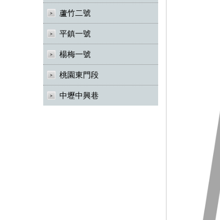
蘆竹二號
平鎮一號
楊梅一號
桃園東門段
中壢中興巷