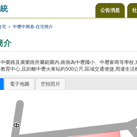
統
公告消息
社
住宅
＞
中壢中興巷-住宅簡介
簡介
中榮路及康樂路所屬範圍內,南側為中壢國小、中壢家商等學校,東
教育中心,且距離中壢火車站約500公尺,區域交通便捷,周邊生活
電子地圖
空拍照片