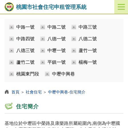
桃園市社會住宅申租管理系統
開
啟
／
中路一號
中路二號
中路三號
關
閉
中路四號
八德一號
八德二號
功
能
八德三號
中壢一號
蘆竹一號
選
單
蘆竹二號
平鎮一號
楊梅一號
桃園東門段
中壢中興巷
首頁
＞
社會住宅
＞
中壢中興巷-住宅簡介
住宅簡介
基地位於中壢區中榮路及康樂路所屬範圍內,南側為中壢國