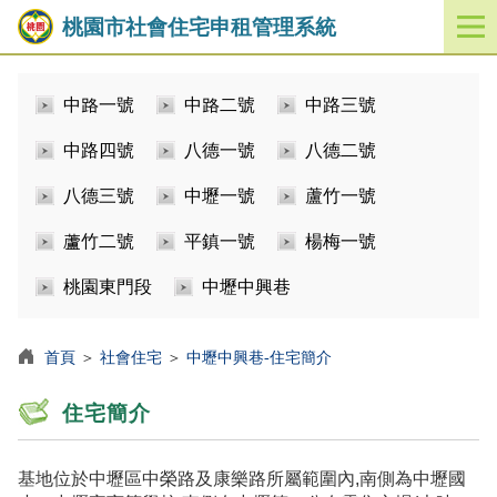
桃園市社會住宅申租管理系統
開
啟
／
中路一號
中路二號
中路三號
關
閉
中路四號
八德一號
八德二號
功
能
八德三號
中壢一號
蘆竹一號
選
單
蘆竹二號
平鎮一號
楊梅一號
桃園東門段
中壢中興巷
首頁
＞
社會住宅
＞
中壢中興巷-住宅簡介
住宅簡介
基地位於中壢區中榮路及康樂路所屬範圍內,南側為中壢國