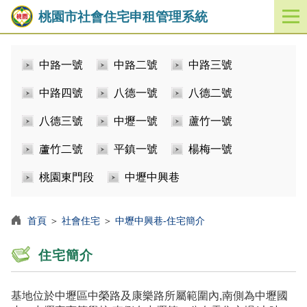
桃園市社會住宅申租管理系統
開
啟
／
中路一號
中路二號
中路三號
關
閉
中路四號
八德一號
八德二號
功
能
八德三號
中壢一號
蘆竹一號
選
單
蘆竹二號
平鎮一號
楊梅一號
桃園東門段
中壢中興巷
首頁
＞
社會住宅
＞
中壢中興巷-住宅簡介
住宅簡介
基地位於中壢區中榮路及康樂路所屬範圍內,南側為中壢國