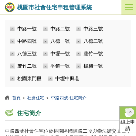
桃園市社會住宅申租管理系統
開
啟
／
中路一號
中路二號
中路三號
關
閉
中路四號
八德一號
八德二號
功
能
八德三號
中壢一號
蘆竹一號
選
單
蘆竹二號
平鎮一號
楊梅一號
桃園東門段
中壢中興巷
首頁
＞
社會住宅
＞
中路四號-住宅簡介
×
住宅簡介
線上申
請
中路四號社會住宅位於桃園區國際路二段與崇法街交叉口，