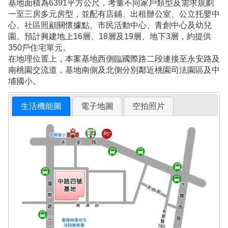
基地面積為6391平方公尺，考量不同家戶類型及需求規劃
一至三房多元房型，並配有店鋪、出租辦公室、公立托嬰中
心、社區照顧關懷據點、市民活動中心、青創中心及幼兒
園。預計興建地上16層、18層及19層、地下3層，約提供
350戶住宅單元。
在地理位置上，本案基地西側臨國際路二段連接至永安路及
南桃園交流道，基地南側及北側分別鄰近桃園司法園區及中
埔國小。
生活機能圖
電子地圖
空拍照片