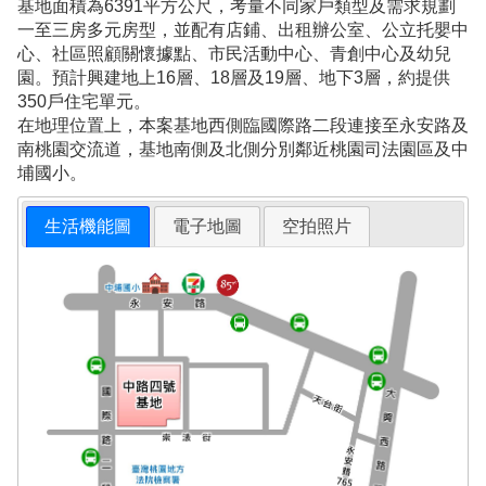
基地面積為6391平方公尺，考量不同家戶類型及需求規劃
一至三房多元房型，並配有店鋪、出租辦公室、公立托嬰中
心、社區照顧關懷據點、市民活動中心、青創中心及幼兒
園。預計興建地上16層、18層及19層、地下3層，約提供
350戶住宅單元。
在地理位置上，本案基地西側臨國際路二段連接至永安路及
南桃園交流道，基地南側及北側分別鄰近桃園司法園區及中
埔國小。
生活機能圖
電子地圖
空拍照片