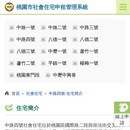
桃園市社會住宅申租管理系統
開
啟
／
中路一號
中路二號
中路三號
關
閉
中路四號
八德一號
八德二號
功
能
八德三號
中壢一號
蘆竹一號
選
單
蘆竹二號
平鎮一號
楊梅一號
桃園東門段
中壢中興巷
首頁
＞
社會住宅
＞
中路四號-住宅簡介
×
住宅簡介
線上申
請
中路四號社會住宅位於桃園區國際路二段與崇法街交叉口，