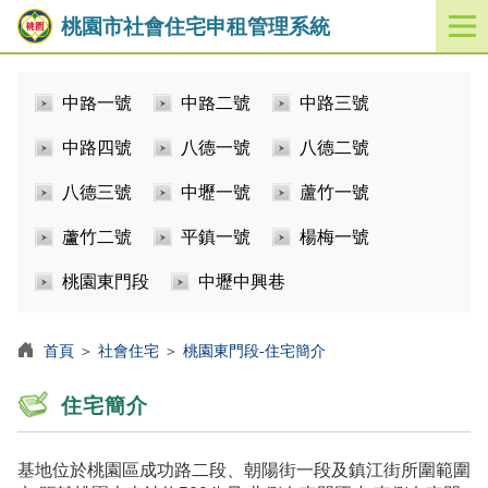
桃園市社會住宅申租管理系統
開
啟
／
中路一號
中路二號
中路三號
關
閉
中路四號
八德一號
八德二號
功
能
八德三號
中壢一號
蘆竹一號
選
單
蘆竹二號
平鎮一號
楊梅一號
桃園東門段
中壢中興巷
首頁
＞
社會住宅
＞
桃園東門段-住宅簡介
住宅簡介
基地位於桃園區成功路二段、朝陽街一段及鎮江街所圍範圍