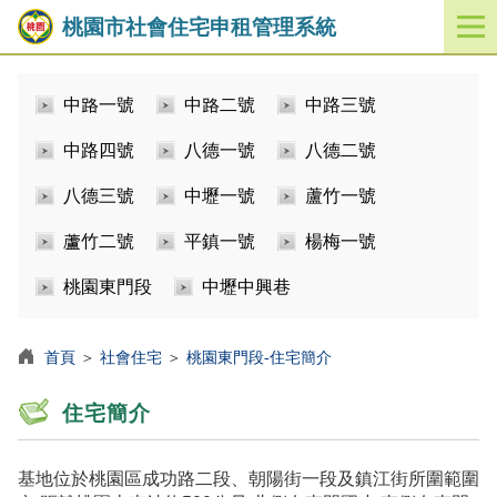
桃園市社會住宅申租管理系統
開
啟
／
中路一號
中路二號
中路三號
關
閉
中路四號
八德一號
八德二號
功
能
八德三號
中壢一號
蘆竹一號
選
單
蘆竹二號
平鎮一號
楊梅一號
桃園東門段
中壢中興巷
首頁
＞
社會住宅
＞
桃園東門段-住宅簡介
住宅簡介
基地位於桃園區成功路二段、朝陽街一段及鎮江街所圍範圍