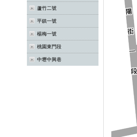
蘆竹二號
平鎮一號
楊梅一號
桃園東門段
中壢中興巷