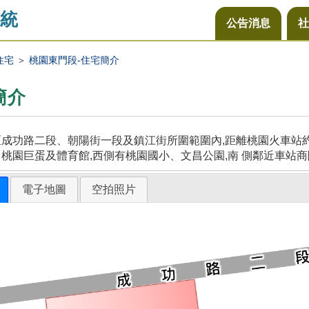
統
公告消息
社
住宅
＞
桃園東門段-住宅簡介
簡介
成功路二段、朝陽街一段及鎮江街所圍範圍內,距離桃園火車站約5
桃園巨蛋及體育館,西側有桃園國小、文昌公園,南 側鄰近車站商
電子地圖
空拍照片