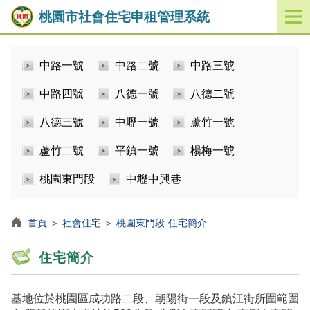
桃園市社會住宅申租管理系統
開
啟
／
中路一號
中路二號
中路三號
關
閉
中路四號
八德一號
八德二號
功
能
八德三號
中壢一號
蘆竹一號
選
單
蘆竹二號
平鎮一號
楊梅一號
桃園東門段
中壢中興巷
首頁
＞
社會住宅
＞
桃園東門段-住宅簡介
住宅簡介
基地位於桃園區成功路二段、朝陽街一段及鎮江街所圍範圍