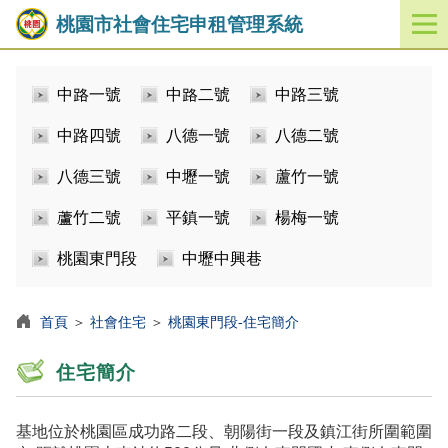
桃園市社會住宅申租管理系統
開
啟
／
中路一號
中路二號
中路三號
關
閉
中路四號
八德一號
八德二號
功
能
八德三號
中壢一號
蘆竹一號
選
單
蘆竹二號
平鎮一號
楊梅一號
桃園東門段
中壢中興巷
首頁
＞
社會住宅
＞
桃園東門段-住宅簡介
住宅簡介
基地位於桃園區成功路二段、朝陽街一段及鎮江街所圍範圍