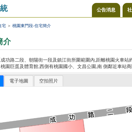
統
公告消息
社
住宅
＞
桃園東門段-住宅簡介
簡介
成功路二段、朝陽街一段及鎮江街所圍範圍內,距離桃園火車站約5
桃園巨蛋及體育館,西側有桃園國小、文昌公園,南 側鄰近車站商
電子地圖
空拍照片