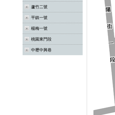
蘆竹二號
平鎮一號
楊梅一號
桃園東門段
中壢中興巷