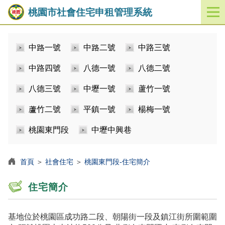
桃園市社會住宅申租管理系統
開
啟
／
中路一號
中路二號
中路三號
關
閉
中路四號
八德一號
八德二號
功
能
八德三號
中壢一號
蘆竹一號
選
單
蘆竹二號
平鎮一號
楊梅一號
桃園東門段
中壢中興巷
首頁
＞
社會住宅
＞
桃園東門段-住宅簡介
住宅簡介
基地位於桃園區成功路二段、朝陽街一段及鎮江街所圍範圍