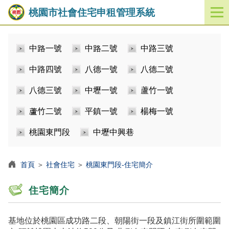
桃園市社會住宅申租管理系統
開
啟
／
中路一號
中路二號
中路三號
關
閉
中路四號
八德一號
八德二號
功
能
八德三號
中壢一號
蘆竹一號
選
單
蘆竹二號
平鎮一號
楊梅一號
桃園東門段
中壢中興巷
首頁
＞
社會住宅
＞
桃園東門段-住宅簡介
住宅簡介
基地位於桃園區成功路二段、朝陽街一段及鎮江街所圍範圍