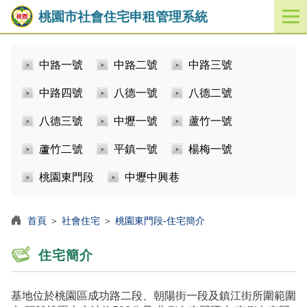
桃園市社會住宅申租管理系統
開
啟
／
中路一號
中路二號
中路三號
關
閉
中路四號
八德一號
八德二號
功
能
八德三號
中壢一號
蘆竹一號
選
單
蘆竹二號
平鎮一號
楊梅一號
桃園東門段
中壢中興巷
首頁
＞
社會住宅
＞
桃園東門段-住宅簡介
住宅簡介
基地位於桃園區成功路二段、朝陽街一段及鎮江街所圍範圍