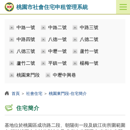
桃園市社會住宅申租管理系統
開
啟
／
中路一號
中路二號
中路三號
關
閉
中路四號
八德一號
八德二號
功
能
八德三號
中壢一號
蘆竹一號
選
單
蘆竹二號
平鎮一號
楊梅一號
桃園東門段
中壢中興巷
首頁
＞
社會住宅
＞
桃園東門段-住宅簡介
住宅簡介
基地位於桃園區成功路二段、朝陽街一段及鎮江街所圍範圍