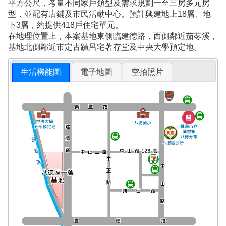
平方公尺，考量不同家戶類型及需求規劃一至三房多元房
型，並配有店鋪及市民活動中心。預計興建地上18層、地
下3層，約提供418戶住宅單元。
在地理位置上，本案基地東側臨建德路，西側鄰近茄苳溪，
基地北側鄰近市定古蹟呂宅著存堂及中央大學預定地。
生活機能圖
電子地圖
空拍照片