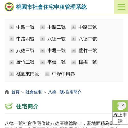
桃園市社會住宅申租管理系統
開
啟
／
中路一號
中路二號
中路三號
關
閉
中路四號
八德一號
八德二號
功
能
八德三號
中壢一號
蘆竹一號
選
單
蘆竹二號
平鎮一號
楊梅一號
桃園東門段
中壢中興巷
首頁
＞
社會住宅
＞
八德一號-住宅簡介
×
住宅簡介
線上申
請
八德一號社會住宅位於八德區建德路上，基地面積為6821