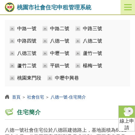
桃園市社會住宅申租管理系統
開
啟
／
中路一號
中路二號
中路三號
關
閉
中路四號
八德一號
八德二號
功
能
八德三號
中壢一號
蘆竹一號
選
單
蘆竹二號
平鎮一號
楊梅一號
桃園東門段
中壢中興巷
首頁
＞
社會住宅
＞
八德一號-住宅簡介
×
住宅簡介
線上申
請
八德一號社會住宅位於八德區建德路上，基地面積為6821