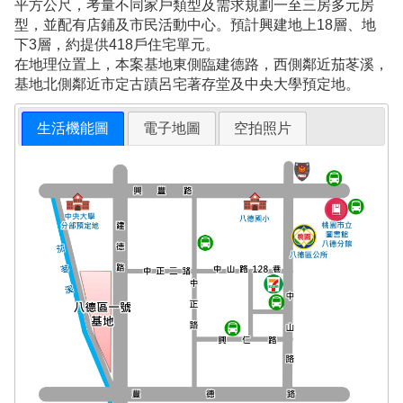
平方公尺，考量不同家戶類型及需求規劃一至三房多元房
型，並配有店鋪及市民活動中心。預計興建地上18層、地
下3層，約提供418戶住宅單元。
在地理位置上，本案基地東側臨建德路，西側鄰近茄苳溪，
基地北側鄰近市定古蹟呂宅著存堂及中央大學預定地。
生活機能圖
電子地圖
空拍照片