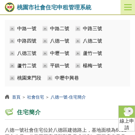
桃園市社會住宅申租管理系統
開
啟
／
中路一號
中路二號
中路三號
關
閉
中路四號
八德一號
八德二號
功
能
八德三號
中壢一號
蘆竹一號
選
單
蘆竹二號
平鎮一號
楊梅一號
桃園東門段
中壢中興巷
首頁
＞
社會住宅
＞
八德一號-住宅簡介
×
住宅簡介
線上申
請
八德一號社會住宅位於八德區建德路上，基地面積為6821