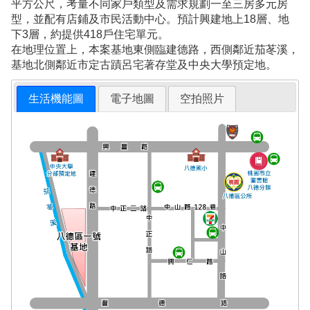
平方公尺，考量不同家戶類型及需求規劃一至三房多元房
型，並配有店鋪及市民活動中心。預計興建地上18層、地
下3層，約提供418戶住宅單元。
在地理位置上，本案基地東側臨建德路，西側鄰近茄苳溪，
基地北側鄰近市定古蹟呂宅著存堂及中央大學預定地。
生活機能圖
電子地圖
空拍照片