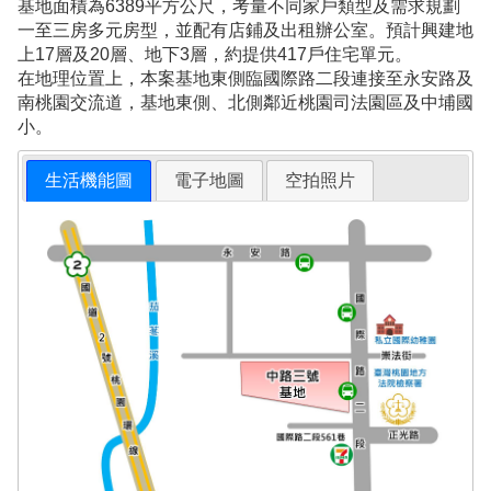
基地面積為6389平方公尺，考量不同家戶類型及需求規劃
一至三房多元房型，並配有店鋪及出租辦公室。預計興建地
上17層及20層、地下3層，約提供417戶住宅單元。
在地理位置上，本案基地東側臨國際路二段連接至永安路及
南桃園交流道，基地東側、北側鄰近桃園司法園區及中埔國
小。
生活機能圖
電子地圖
空拍照片