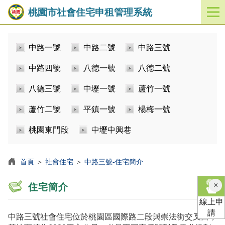
桃園市社會住宅申租管理系統
開
啟
／
中路一號
中路二號
中路三號
關
閉
中路四號
八德一號
八德二號
功
能
八德三號
中壢一號
蘆竹一號
選
單
蘆竹二號
平鎮一號
楊梅一號
桃園東門段
中壢中興巷
首頁
＞
社會住宅
＞
中路三號-住宅簡介
×
住宅簡介
線上申
請
中路三號社會住宅位於桃園區國際路二段與崇法街交叉口，