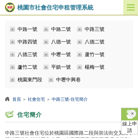
桃園市社會住宅申租管理系統
開
啟
／
中路一號
中路二號
中路三號
關
閉
中路四號
八德一號
八德二號
功
能
八德三號
中壢一號
蘆竹一號
選
單
蘆竹二號
平鎮一號
楊梅一號
桃園東門段
中壢中興巷
首頁
＞
社會住宅
＞
中路三號-住宅簡介
×
住宅簡介
線上申
請
中路三號社會住宅位於桃園區國際路二段與崇法街交叉口，