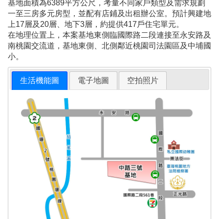
基地面積為6389平方公尺，考量不同家戶類型及需求規劃
一至三房多元房型，並配有店鋪及出租辦公室。預計興建地
上17層及20層、地下3層，約提供417戶住宅單元。
在地理位置上，本案基地東側臨國際路二段連接至永安路及
南桃園交流道，基地東側、北側鄰近桃園司法園區及中埔國
小。
生活機能圖
電子地圖
空拍照片