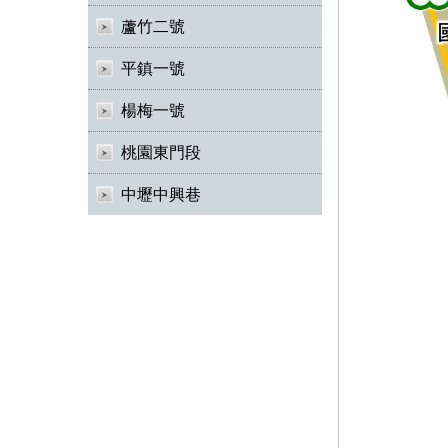
蘆竹二號
平鎮一號
楊梅一號
桃園東門段
中壢中興巷