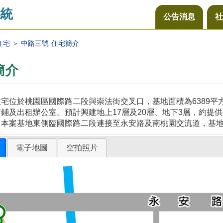
統
公告消息
社
住宅
＞
中路三號-住宅簡介
簡介
宅位於桃園區國際路二段與崇法街交叉口，基地面積為6389
鋪及出租辦公室。預計興建地上17層及20層、地下3層，約提供
，本案基地東側臨國際路二段連接至永安路及南桃園交流道，基
電子地圖
空拍照片