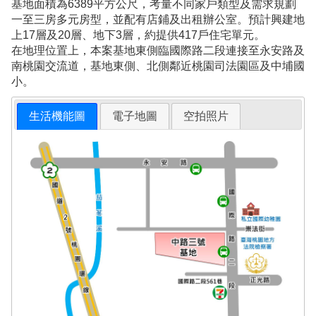
基地面積為6389平方公尺，考量不同家戶類型及需求規劃
一至三房多元房型，並配有店鋪及出租辦公室。預計興建地
上17層及20層、地下3層，約提供417戶住宅單元。
在地理位置上，本案基地東側臨國際路二段連接至永安路及
南桃園交流道，基地東側、北側鄰近桃園司法園區及中埔國
小。
生活機能圖
電子地圖
空拍照片