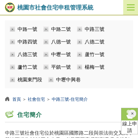
桃園市社會住宅申租管理系統
開
啟
／
中路一號
中路二號
中路三號
關
閉
中路四號
八德一號
八德二號
功
能
八德三號
中壢一號
蘆竹一號
選
單
蘆竹二號
平鎮一號
楊梅一號
桃園東門段
中壢中興巷
首頁
＞
社會住宅
＞
中路三號-住宅簡介
×
住宅簡介
線上申
請
中路三號社會住宅位於桃園區國際路二段與崇法街交叉口，