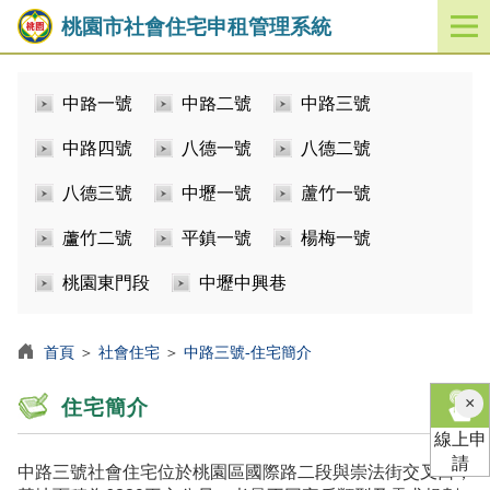
桃園市社會住宅申租管理系統
開
啟
／
中路一號
中路二號
中路三號
關
閉
中路四號
八德一號
八德二號
功
能
八德三號
中壢一號
蘆竹一號
選
單
蘆竹二號
平鎮一號
楊梅一號
桃園東門段
中壢中興巷
首頁
＞
社會住宅
＞
中路三號-住宅簡介
×
住宅簡介
線上申
請
中路三號社會住宅位於桃園區國際路二段與崇法街交叉口，