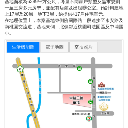
基地面積為6389平方公尺，考量不同家戶類型及需求規劃
一至三房多元房型，並配有店鋪及出租辦公室。預計興建地
上17層及20層、地下3層，約提供417戶住宅單元。
在地理位置上，本案基地東側臨國際路二段連接至永安路及
南桃園交流道，基地東側、北側鄰近桃園司法園區及中埔國
小。
生活機能圖
電子地圖
空拍照片