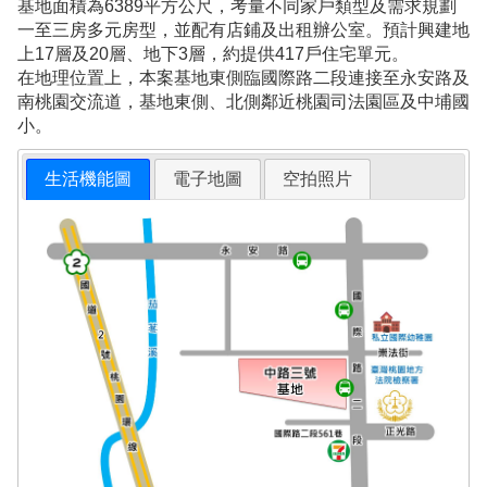
基地面積為6389平方公尺，考量不同家戶類型及需求規劃
一至三房多元房型，並配有店鋪及出租辦公室。預計興建地
上17層及20層、地下3層，約提供417戶住宅單元。
在地理位置上，本案基地東側臨國際路二段連接至永安路及
南桃園交流道，基地東側、北側鄰近桃園司法園區及中埔國
小。
生活機能圖
電子地圖
空拍照片