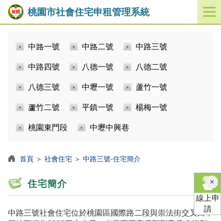
桃園市社會住宅申租管理系統
開
啟
／
中路一號
中路二號
中路三號
關
閉
中路四號
八德一號
八德二號
功
能
八德三號
中壢一號
蘆竹一號
選
單
蘆竹二號
平鎮一號
楊梅一號
桃園東門段
中壢中興巷
首頁
＞
社會住宅
＞
中路三號-住宅簡介
×
住宅簡介
線上申
請
中路三號社會住宅位於桃園區國際路二段與崇法街交叉口，