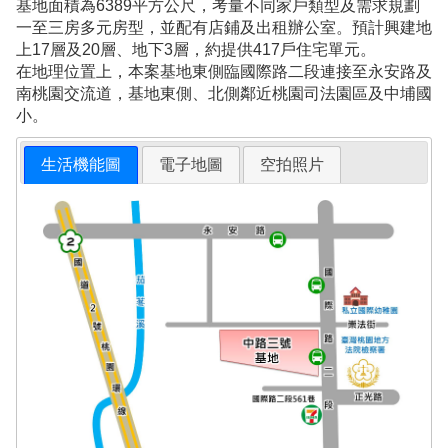
基地面積為6389平方公尺，考量不同家戶類型及需求規劃
一至三房多元房型，並配有店鋪及出租辦公室。預計興建地
上17層及20層、地下3層，約提供417戶住宅單元。
在地理位置上，本案基地東側臨國際路二段連接至永安路及
南桃園交流道，基地東側、北側鄰近桃園司法園區及中埔國
小。
生活機能圖
電子地圖
空拍照片