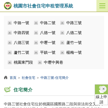
桃園市社會住宅申租管理系統
開
啟
／
中路一號
中路二號
中路三號
關
閉
中路四號
八德一號
八德二號
功
能
八德三號
中壢一號
蘆竹一號
選
單
蘆竹二號
平鎮一號
楊梅一號
桃園東門段
中壢中興巷
首頁
＞
社會住宅
＞
中路三號-住宅簡介
×
住宅簡介
線上申
請
中路三號社會住宅位於桃園區國際路二段與崇法街交叉口，