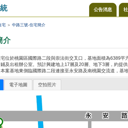
統
公告消息
社
住宅
＞
中路三號-住宅簡介
簡介
宅位於桃園區國際路二段與崇法街交叉口，基地面積為6389
鋪及出租辦公室。預計興建地上17層及20層、地下3層，約提供
，本案基地東側臨國際路二段連接至永安路及南桃園交流道，基
電子地圖
空拍照片