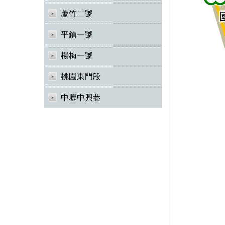
蘆竹二號
平鎮一號
楊梅一號
桃園東門段
中壢中興巷