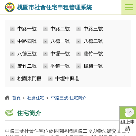
桃園市社會住宅申租管理系統
開
啟
／
中路一號
中路二號
中路三號
關
閉
中路四號
八德一號
八德二號
功
能
八德三號
中壢一號
蘆竹一號
選
單
蘆竹二號
平鎮一號
楊梅一號
桃園東門段
中壢中興巷
首頁
＞
社會住宅
＞
中路三號-住宅簡介
×
住宅簡介
線上申
請
中路三號社會住宅位於桃園區國際路二段與崇法街交叉口，