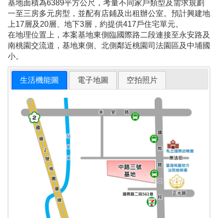
基地面積為6389平方公尺，考量不同家戶類型及需求規劃
一至三房多元房型，並配有店鋪及出租辦公室。預計興建地
上17層及20層、地下3層，約提供417戶住宅單元。
在地理位置上，本案基地東側臨國際路二段連接至永安路及
南桃園交流道，基地東側、北側鄰近桃園司法園區及中埔國
小。
生活機能圖
電子地圖
空拍照片