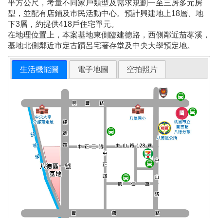
平方公尺，考量不同家戶類型及需求規劃一至三房多元房
型，並配有店鋪及市民活動中心。預計興建地上18層、地
下3層，約提供418戶住宅單元。
在地理位置上，本案基地東側臨建德路，西側鄰近茄苳溪，
基地北側鄰近市定古蹟呂宅著存堂及中央大學預定地。
生活機能圖
電子地圖
空拍照片