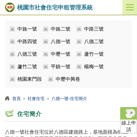
桃園市社會住宅申租管理系統
開
啟
／
中路一號
中路二號
中路三號
關
閉
中路四號
八德一號
八德二號
功
能
八德三號
中壢一號
蘆竹一號
選
單
蘆竹二號
平鎮一號
楊梅一號
桃園東門段
中壢中興巷
首頁
＞
社會住宅
＞
八德一號-住宅簡介
×
住宅簡介
線上申
請
八德一號社會住宅位於八德區建德路上，基地面積為6821