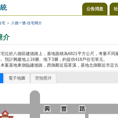
統
公告消息
社
住宅
＞
八德一號-住宅簡介
簡介
宅位於八德區建德路上，基地面積為6821平方公尺，考量不
。預計興建地上18層、地下3層，約提供418戶住宅單元。
，本案基地東側臨建德路，西側鄰近茄苳溪，基地北側鄰近市定
電子地圖
空拍照片