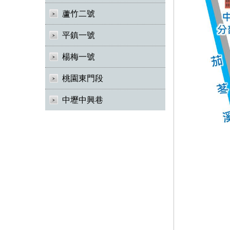
蘆竹二號
平鎮一號
楊梅一號
桃園東門段
中壢中興巷