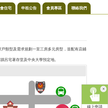
會住宅
申租公告
會員專區
聯絡我們
同家戶類型及需求規劃一至三房多元房型，並配有店鋪
古蹟呂宅著存堂及中央大學預定地。
×
線上申請