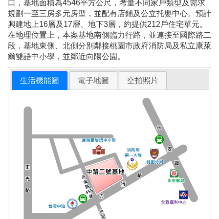
口，基地面積為4546平方公尺，考量不同家戶類型及需求
規劃一至三房多元房型，並配有店鋪及公立托嬰中心。預計
興建地上16層及17層、地下3層，約提供212戶住宅單元。
在地理位置上，本案基地南側臨力行路，並連接至國際路二
段，基地東側、北側分別鄰接桃園市政府消防局及私立康萊
爾雙語中小學，並鄰近向陽公園。
生活機能圖
電子地圖
空拍照片