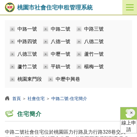
桃園市社會住宅申租管理系統
開
啟
／
中路一號
中路二號
中路三號
關
閉
中路四號
八德一號
八德二號
功
能
八德三號
中壢一號
蘆竹一號
選
單
蘆竹二號
平鎮一號
楊梅一號
桃園東門段
中壢中興巷
首頁
＞
社會住宅
＞
中路二號-住宅簡介
×
住宅簡介
線上申
請
中路二號社會住宅位於桃園區力行路及力行路328巷交叉