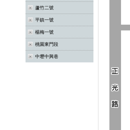
蘆竹二號
平鎮一號
楊梅一號
桃園東門段
中壢中興巷