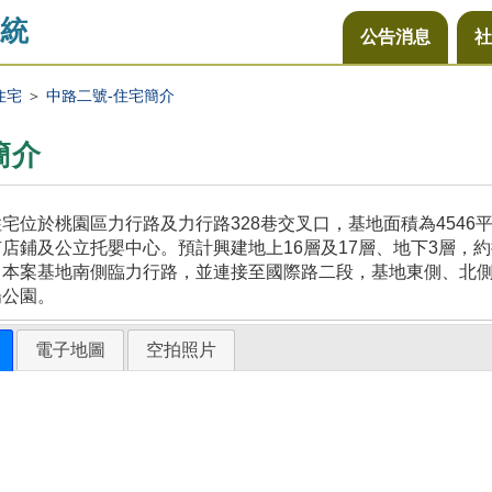
統
公告消息
社
住宅
＞
中路二號-住宅簡介
簡介
宅位於桃園區力行路及力行路328巷交叉口，基地面積為454
店鋪及公立托嬰中心。預計興建地上16層及17層、地下3層，約
，本案基地南側臨力行路，並連接至國際路二段，基地東側、北
陽公園。
電子地圖
空拍照片