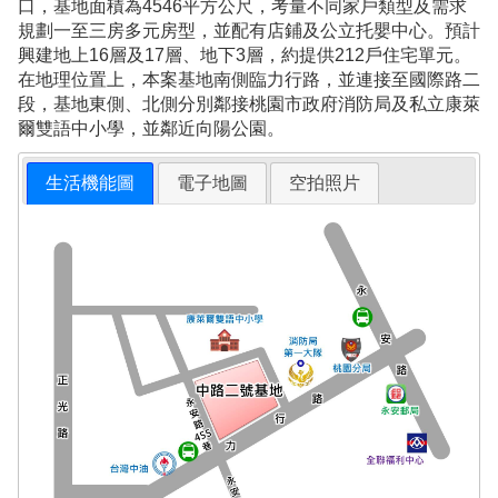
口，基地面積為4546平方公尺，考量不同家戶類型及需求
規劃一至三房多元房型，並配有店鋪及公立托嬰中心。預計
興建地上16層及17層、地下3層，約提供212戶住宅單元。
在地理位置上，本案基地南側臨力行路，並連接至國際路二
段，基地東側、北側分別鄰接桃園市政府消防局及私立康萊
爾雙語中小學，並鄰近向陽公園。
生活機能圖
電子地圖
空拍照片