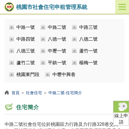
桃園市社會住宅申租管理系統
開
啟
／
中路一號
中路二號
中路三號
關
閉
中路四號
八德一號
八德二號
功
能
八德三號
中壢一號
蘆竹一號
選
單
蘆竹二號
平鎮一號
楊梅一號
桃園東門段
中壢中興巷
首頁
＞
社會住宅
＞
中路二號-住宅簡介
×
住宅簡介
線上申
請
中路二號社會住宅位於桃園區力行路及力行路328巷交叉