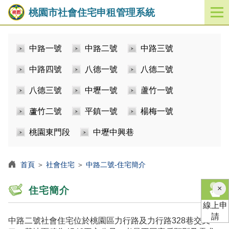
桃園市社會住宅申租管理系統
開
啟
／
中路一號
中路二號
中路三號
關
閉
中路四號
八德一號
八德二號
功
能
八德三號
中壢一號
蘆竹一號
選
單
蘆竹二號
平鎮一號
楊梅一號
桃園東門段
中壢中興巷
首頁
＞
社會住宅
＞
中路二號-住宅簡介
×
住宅簡介
線上申
請
中路二號社會住宅位於桃園區力行路及力行路328巷交叉