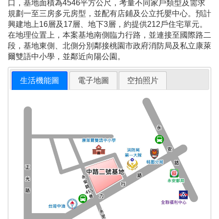
口，基地面積為4546平方公尺，考量不同家戶類型及需求
規劃一至三房多元房型，並配有店鋪及公立托嬰中心。預計
興建地上16層及17層、地下3層，約提供212戶住宅單元。
在地理位置上，本案基地南側臨力行路，並連接至國際路二
段，基地東側、北側分別鄰接桃園市政府消防局及私立康萊
爾雙語中小學，並鄰近向陽公園。
生活機能圖
電子地圖
空拍照片