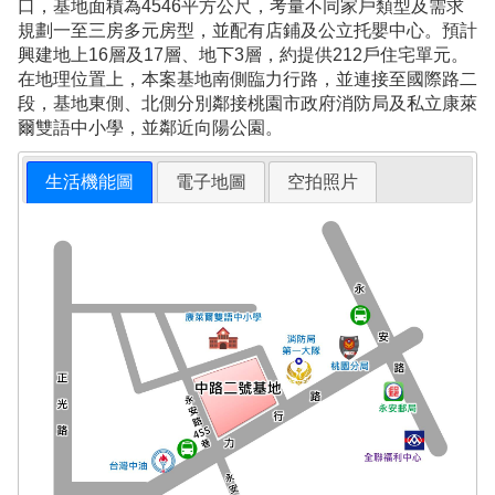
口，基地面積為4546平方公尺，考量不同家戶類型及需求
規劃一至三房多元房型，並配有店鋪及公立托嬰中心。預計
興建地上16層及17層、地下3層，約提供212戶住宅單元。
在地理位置上，本案基地南側臨力行路，並連接至國際路二
段，基地東側、北側分別鄰接桃園市政府消防局及私立康萊
爾雙語中小學，並鄰近向陽公園。
生活機能圖
電子地圖
空拍照片