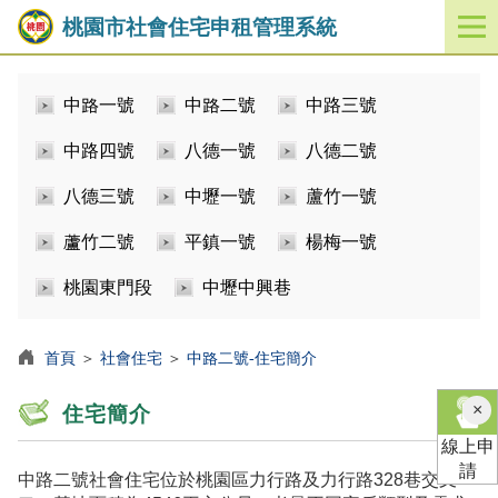
桃園市社會住宅申租管理系統
開
啟
／
中路一號
中路二號
中路三號
關
閉
中路四號
八德一號
八德二號
功
能
八德三號
中壢一號
蘆竹一號
選
單
蘆竹二號
平鎮一號
楊梅一號
桃園東門段
中壢中興巷
首頁
＞
社會住宅
＞
中路二號-住宅簡介
×
住宅簡介
線上申
請
中路二號社會住宅位於桃園區力行路及力行路328巷交叉