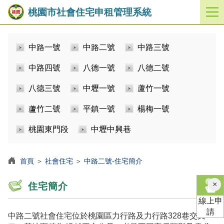
桃園市社會住宅申租管理系統
開
啟
／
中路一號
中路二號
中路三號
關
閉
中路四號
八德一號
八德二號
功
能
八德三號
中壢一號
蘆竹一號
選
單
蘆竹二號
平鎮一號
楊梅一號
桃園東門段
中壢中興巷
首頁
＞
社會住宅
＞
中路二號-住宅簡介
×
住宅簡介
線上申
請
中路二號社會住宅位於桃園區力行路及力行路328巷交叉