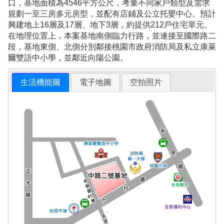
口，基地面積為4546平方公尺，考量不同家戶類型及需求
規劃一至三房多元房型，並配有店鋪及公立托嬰中心。預計
興建地上16層及17層、地下3層，約提供212戶住宅單元。
在地理位置上，本案基地南側臨力行路，並連接至國際路二
段，基地東側、北側分別鄰接桃園市政府消防局及私立康萊
爾雙語中小學，並鄰近向陽公園。
生活機能圖
電子地圖
空拍照片