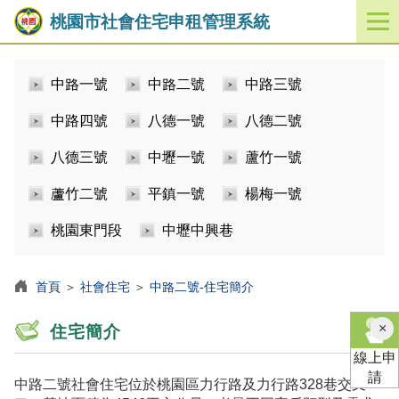
桃園市社會住宅申租管理系統
開
啟
／
中路一號
中路二號
中路三號
關
閉
中路四號
八德一號
八德二號
功
能
八德三號
中壢一號
蘆竹一號
選
單
蘆竹二號
平鎮一號
楊梅一號
桃園東門段
中壢中興巷
首頁
＞
社會住宅
＞
中路二號-住宅簡介
×
住宅簡介
線上申
請
中路二號社會住宅位於桃園區力行路及力行路328巷交叉