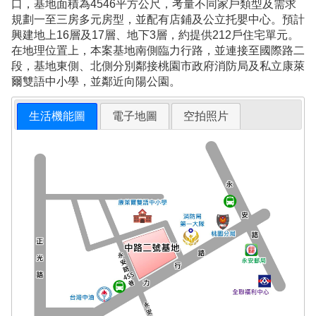
口，基地面積為4546平方公尺，考量不同家戶類型及需求
規劃一至三房多元房型，並配有店鋪及公立托嬰中心。預計
興建地上16層及17層、地下3層，約提供212戶住宅單元。
在地理位置上，本案基地南側臨力行路，並連接至國際路二
段，基地東側、北側分別鄰接桃園市政府消防局及私立康萊
爾雙語中小學，並鄰近向陽公園。
生活機能圖
電子地圖
空拍照片