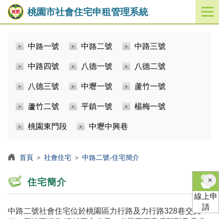
桃園市社會住宅申租管理系統
開
啟
／
中路一號
中路二號
中路三號
關
閉
中路四號
八德一號
八德二號
功
能
八德三號
中壢一號
蘆竹一號
選
單
蘆竹二號
平鎮一號
楊梅一號
桃園東門段
中壢中興巷
首頁
＞
社會住宅
＞
中路二號-住宅簡介
×
住宅簡介
線上申
請
中路二號社會住宅位於桃園區力行路及力行路328巷交叉