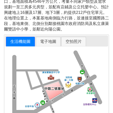
口，基地面積為4546平方公尺，考量不同家戶類型及需求
規劃一至三房多元房型，並配有店鋪及公立托嬰中心。預計
興建地上16層及17層、地下3層，約提供212戶住宅單元。
在地理位置上，本案基地南側臨力行路，並連接至國際路二
段，基地東側、北側分別鄰接桃園市政府消防局及私立康萊
爾雙語中小學，並鄰近向陽公園。
生活機能圖
電子地圖
空拍照片