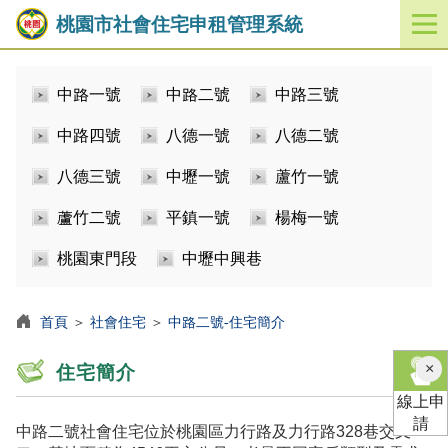
桃園市社會住宅申租管理系統
開
啟
／
中路一號
中路二號
中路三號
關
閉
中路四號
八德一號
八德二號
功
能
八德三號
中壢一號
蘆竹一號
選
單
蘆竹二號
平鎮一號
楊梅一號
桃園東門段
中壢中興巷
首頁
＞
社會住宅
＞
中路二號-住宅簡介
×
住宅簡介
線上申
請
中路二號社會住宅位於桃園區力行路及力行路328巷交叉