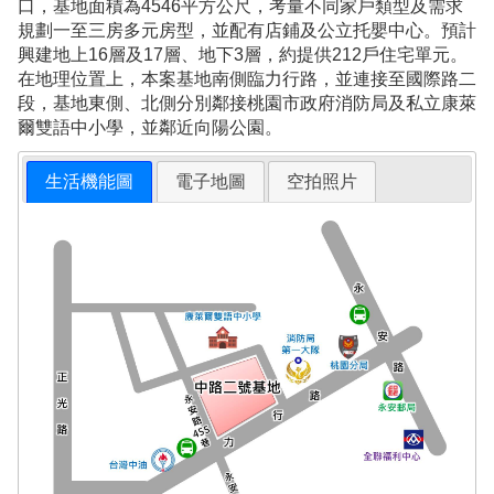
口，基地面積為4546平方公尺，考量不同家戶類型及需求
規劃一至三房多元房型，並配有店鋪及公立托嬰中心。預計
興建地上16層及17層、地下3層，約提供212戶住宅單元。
在地理位置上，本案基地南側臨力行路，並連接至國際路二
段，基地東側、北側分別鄰接桃園市政府消防局及私立康萊
爾雙語中小學，並鄰近向陽公園。
生活機能圖
電子地圖
空拍照片