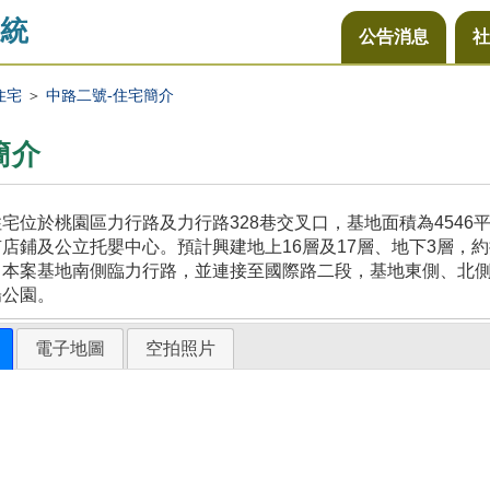
統
公告消息
社
住宅
＞
中路二號-住宅簡介
簡介
宅位於桃園區力行路及力行路328巷交叉口，基地面積為454
店鋪及公立托嬰中心。預計興建地上16層及17層、地下3層，約
，本案基地南側臨力行路，並連接至國際路二段，基地東側、北
陽公園。
電子地圖
空拍照片