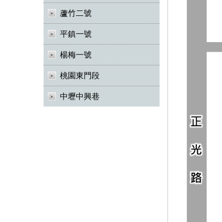
蘆竹二號
平鎮一號
楊梅一號
桃園東門段
中壢中興巷