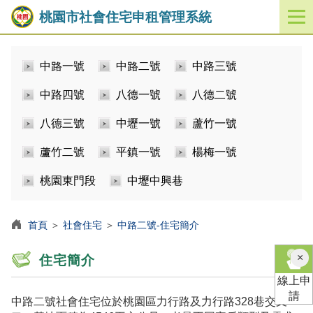
桃園市社會住宅申租管理系統
開
啟
／
中路一號
中路二號
中路三號
關
閉
中路四號
八德一號
八德二號
功
能
八德三號
中壢一號
蘆竹一號
選
單
蘆竹二號
平鎮一號
楊梅一號
桃園東門段
中壢中興巷
首頁
＞
社會住宅
＞
中路二號-住宅簡介
×
住宅簡介
線上申
請
中路二號社會住宅位於桃園區力行路及力行路328巷交叉