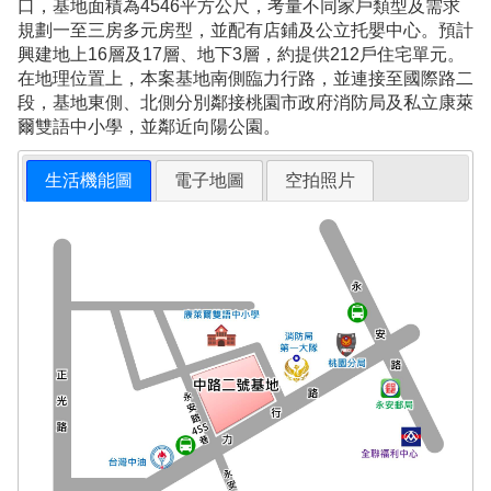
口，基地面積為4546平方公尺，考量不同家戶類型及需求
規劃一至三房多元房型，並配有店鋪及公立托嬰中心。預計
興建地上16層及17層、地下3層，約提供212戶住宅單元。
在地理位置上，本案基地南側臨力行路，並連接至國際路二
段，基地東側、北側分別鄰接桃園市政府消防局及私立康萊
爾雙語中小學，並鄰近向陽公園。
生活機能圖
電子地圖
空拍照片